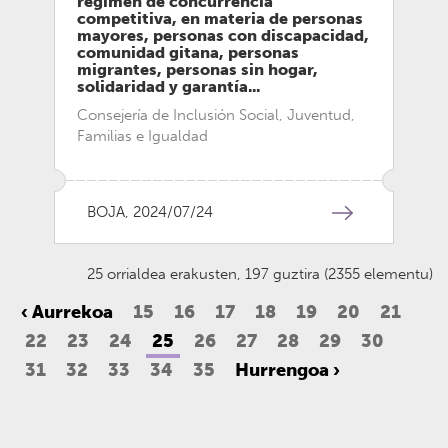
régimen de concurrencia
competitiva, en materia de personas
mayores, personas con discapacidad,
comunidad gitana, personas
migrantes, personas sin hogar,
solidaridad y garantía...
Consejería de Inclusión Social, Juventud,
Familias e Igualdad
BOJA, 2024/07/24
25 orrialdea erakusten, 197 guztira (2355 elementu)
‹ Aurrekoa
15
16
17
18
19
20
21
22
23
24
25
26
27
28
29
30
31
32
33
34
35
Hurrengoa ›