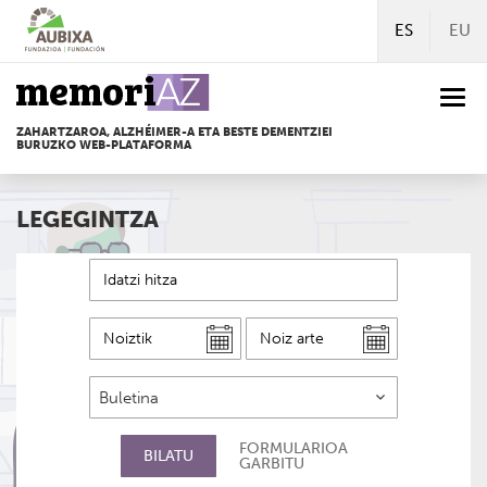
Edukira
ES
EU
zuzenean
joan
Togg
navi
ZAHARTZAROA, ALZHÉIMER-A ETA BESTE DEMENTZIEI
BURUZKO WEB-PLATAFORMA
LEGEGINTZA
HITZA
NOIZTIK
NOIZ
ARTE
BULETINA
FORMULARIOA
BILATU
GARBITU