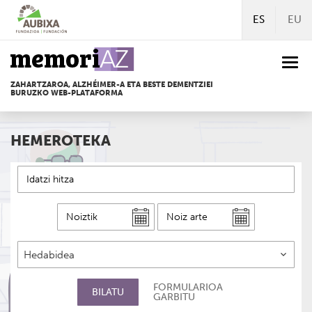
Edukira
ES
EU
zuzenean
joan
Togg
navi
ZAHARTZAROA, ALZHÉIMER-A ETA BESTE DEMENTZIEI
BURUZKO WEB-PLATAFORMA
HEMEROTEKA
HITZA
NOIZTIK
NOIZ
ARTE
MEDIA
FORMULARIOA
BILATU
GARBITU