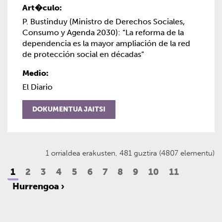
P. Bustinduy (Ministro de Derechos Sociales,
Consumo y Agenda 2030): “La reforma de la
dependencia es la mayor ampliación de la red
de protección social en décadas”
El Diario
DOKUMENTUA JAITSI
1 orrialdea erakusten, 481 guztira (4807 elementu)
1
2
3
4
5
6
7
8
9
10
11
Hurrengoa ›