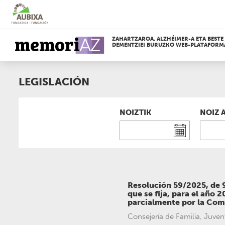
Edukira
zuzenean
joan
ZAHARTZAROA, ALZHÉIMER-A ETA BESTE
DEMENTZIEI BURUZKO WEB-PLATAFORM
LEGISLACIÓN
NOIZTIK
NOIZ 
LEGEDIA
Resolución 59/2025, de 9
que se fija, para el año
parcialmente por la Com
Consejería de Familia, Juven