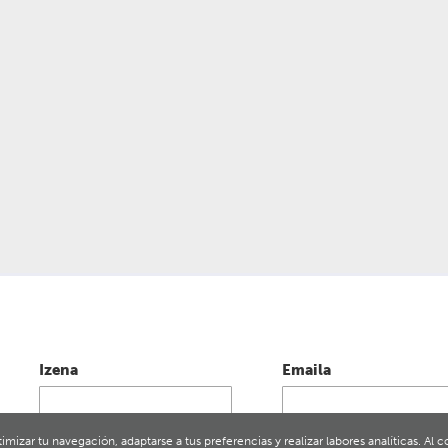
Izena
Emaila
ptimizar tu navegación, adaptarse a tus preferencias y realizar labores analíticas. A