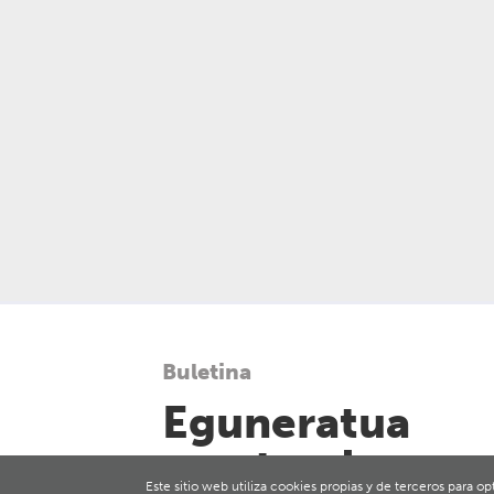
Buletina
Eguneratua
mantendu
Este sitio web utiliza cookies propias y de terceros para o