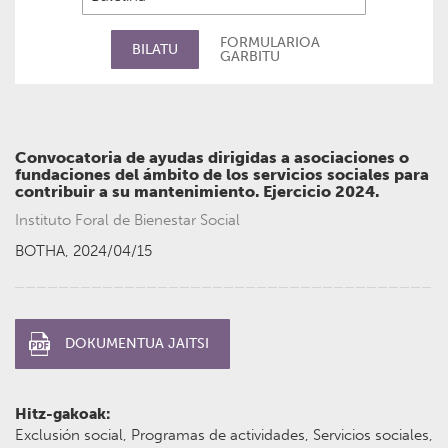
FORMULARIOA
BILATU
GARBITU
LEGEDIA
Convocatoria de ayudas dirigidas a asociaciones o
fundaciones del ámbito de los servicios sociales para
contribuir a su mantenimiento. Ejercicio 2024.
Instituto Foral de Bienestar Social
BOTHA, 2024/04/15
DOKUMENTUA JAITSI
Hitz-gakoak:
Exclusión social, Programas de actividades, Servicios sociales,