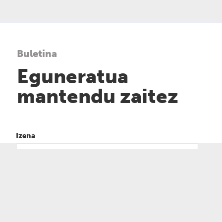
Buletina
Eguneratua
mantendu zaitez
Izena
Emaila
Pribatutasun politika
irakurri eta onartzen dut