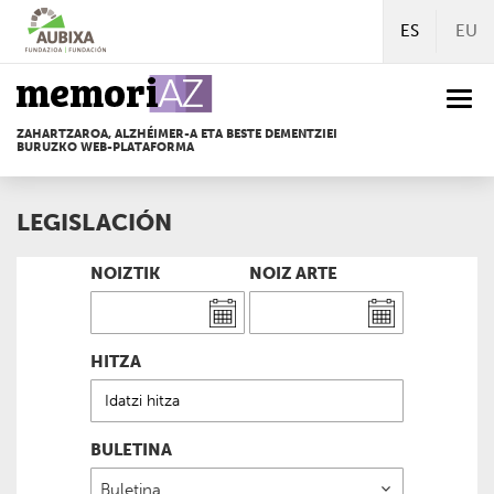
Edukira
ES
EU
zuzenean
joan
Togg
navi
ZAHARTZAROA, ALZHÉIMER-A ETA BESTE DEMENTZIEI
BURUZKO WEB-PLATAFORMA
LEGISLACIÓN
NOIZTIK
NOIZ ARTE
HITZA
BULETINA