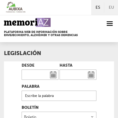
Ir
ES
EU
directamente
al
contenido
Togg
navi
PLATAFORMA WEB DE INFORMACIÓN SOBRE
ENVEJECIMIENTO, ALZHÉIMER Y OTRAS DEMENCIAS
LEGISLACIÓN
DESDE
HASTA
PALABRA
BOLETÍN