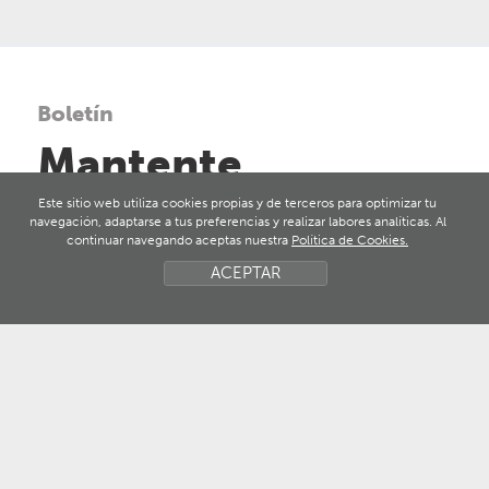
Boletín
Mantente
actualizado
Este sitio web utiliza cookies propias y de terceros para optimizar tu
navegación, adaptarse a tus preferencias y realizar labores analíticas. Al
continuar navegando aceptas nuestra
Política de Cookies.
ACEPTAR
Nombre
Email
He leído y acepto la
política de privacidad